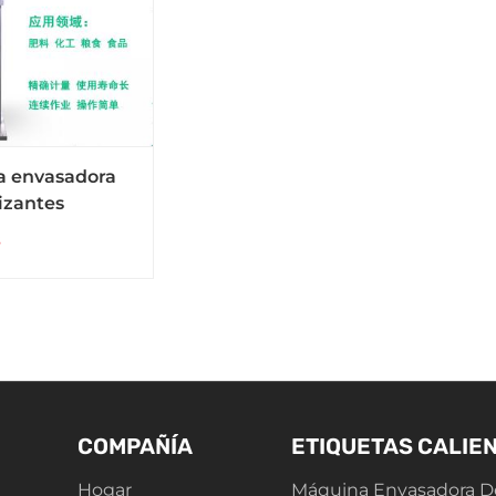
 envasadora
lizantes
os en bolsas
s
 y pesadas de
kg
COMPAÑÍA
ETIQUETAS CALIE
Hogar
Máquina Envasadora D