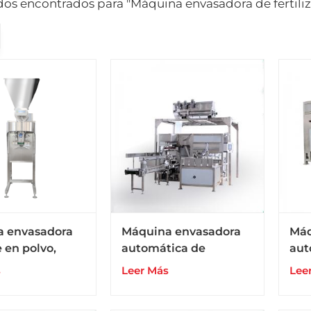
dos encontrados para "Máquina envasadora de fertiliz
 envasadora
Máquina envasadora
Máq
 en polvo,
automática de
aut
ante en polvo y
fertilizantes en polvo
fer
s
Leer Más
Lee
n polvo de 5 a
solubles en agua en
com
bolsas grandes
bol