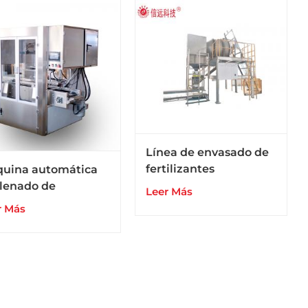
adas
Línea de envasado de
fertilizantes
uina automática
granulares
llenado de
Leer Más
compuestos de 25 kg
ilizantes foliares
r Más
uidos y fluidos en
riles embotellados