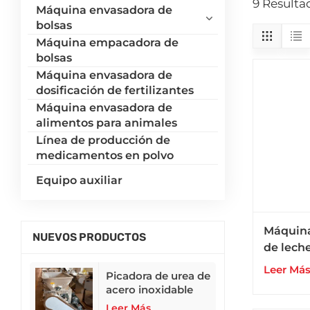
9 Resulta
Máquina envasadora de
bolsas
Máquina empacadora de
bolsas
Máquina envasadora de
dosificación de fertilizantes
Máquina envasadora de
alimentos para animales
Línea de producción de
medicamentos en polvo
Equipo auxiliar
Máquina
NUEVOS PRODUCTOS
de leche
fertiliz
Leer Má
Picadora de urea de
granos e
acero inoxidable
50 kg
304
Leer Más