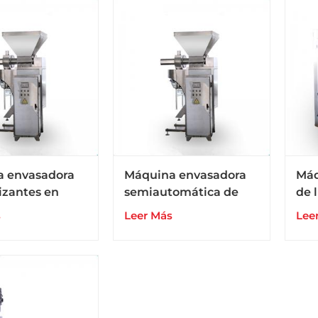
pes
 envasadora
Máquina envasadora
Máq
lizantes en
semiautomática de
de 
olubles en agua
fertilizantes en polvo
fert
s
Leer Más
Lee
as grandes de
solubles en agua en
líq
kg
bolsas grandes de 10 a
bar
50 kg