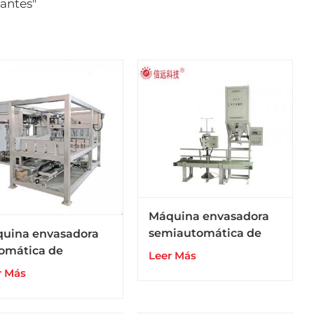
antes"
Máquina envasadora
semiautomática de
uina envasadora
fertilizantes NPK de
omática de
Leer Más
compuesto BB de urea
tilizantes
r Más
de 10 a 50 kg
puestos BB en
sas grandes y