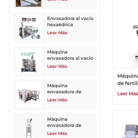
Envasadora al vacío
hexaédrica
totalmente
Leer Más
automática ZB-
500N2
Máquina
envasadora al vacío
hexaédrica
Leer Más
totalmente
Máquina
automática
de ferti
Máquina
polvo s
envasadora de
Leer Má
alimento para
en bols
Leer Más
animales
10 a 50 
totalmente
automática de 10 a
Máquina
50 kg
envasadora de
leche en polvo,
Leer Más
fertilizante en polvo