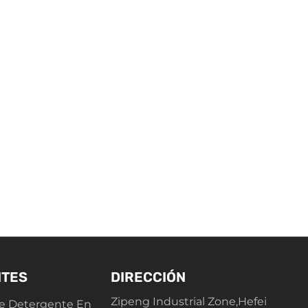
NTES
DIRECCIÓN
Zipeng Industrial Zone,Hefei
e Detergente En