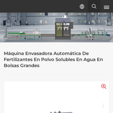
Español
español
English
Máquina Envasadora Automática De
русский
Fertilizantes En Polvo Solubles En Agua En
Bolsas Grandes