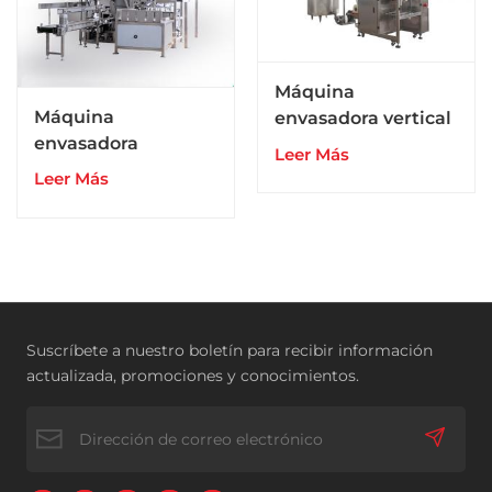
Máquina
Máquina
envasadora vertical
envasadora
de bolsas de salsa,
Leer Más
automática de
aceite y líquido para
Leer Más
fertilizantes en
agua
polvo solubles en
agua en bolsas
grandes
Suscríbete a nuestro boletín para recibir información
actualizada, promociones y conocimientos.