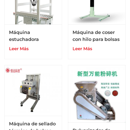
Máquina
Máquina de coser
estuchadora
con hilo para bolsas
manual Spider para
de papel y tejido de
Leer Más
Leer Más
bolsas de cartón
alta velocidad para
para embalaje
líneas de envasado
secundario
Máquina de sellado