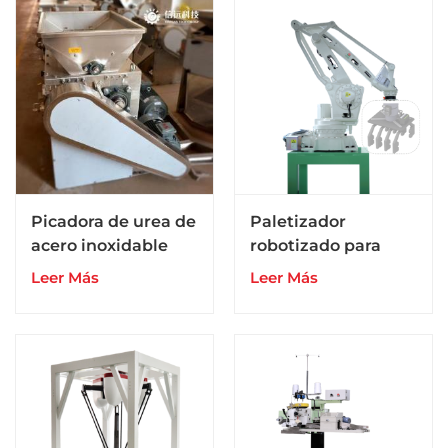
Picadora de urea de
Paletizador
acero inoxidable
robotizado para
304
bolsas/cajas en
Leer Más
Leer Más
línea de envasado
de producción