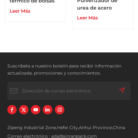
Pulverizador de
térmico de bolsas
urea de acero
plegadas para
Leer Más
inoxidable de 3
bolsas de papel y
Leer Más
toneladas
bolsas de plástico
Suscríbete a nuestro boletín para recibir información
actualizada, promociones y conocimientos.
Zipeng Industrial Zone,Hefei City,Anhui Province,China
Correo electrónico : ada@sinranpack.com