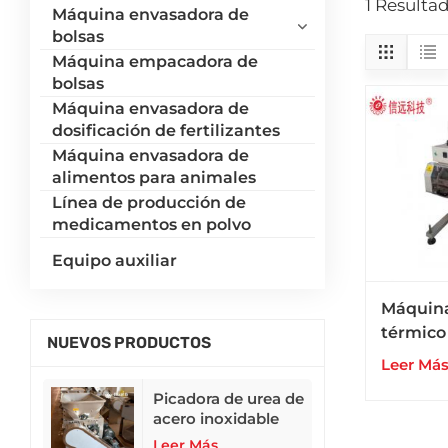
1 Resulta
Máquina envasadora de
bolsas
Máquina empacadora de
bolsas
Máquina envasadora de
dosificación de fertilizantes
Máquina envasadora de
alimentos para animales
Línea de producción de
medicamentos en polvo
Equipo auxiliar
Máquina
térmico
NUEVOS PRODUCTOS
plegada
Leer Má
de papel
Picadora de urea de
plástico
acero inoxidable
304
Leer Más