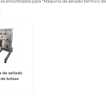
dos encontrados para "Máquina de sellado térmico de
 de sellado
 de bolsas
s para bolsas
s
 y bolsas de