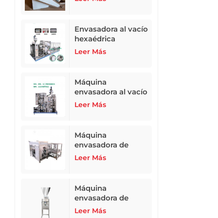
Envasadora al vacío
hexaédrica
totalmente
Leer Más
automática ZB-
500N2
Máquina
envasadora al vacío
hexaédrica
Leer Más
totalmente
automática
Máquina
envasadora de
alimento para
Leer Más
animales
totalmente
automática de 10 a
Máquina
50 kg
envasadora de
leche en polvo,
Leer Más
fertilizante en polvo