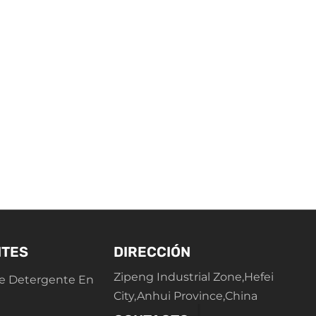
NTES
DIRECCIÓN
Zipeng Industrial Zone,Hefei
e Detergente En
City,Anhui Province,China