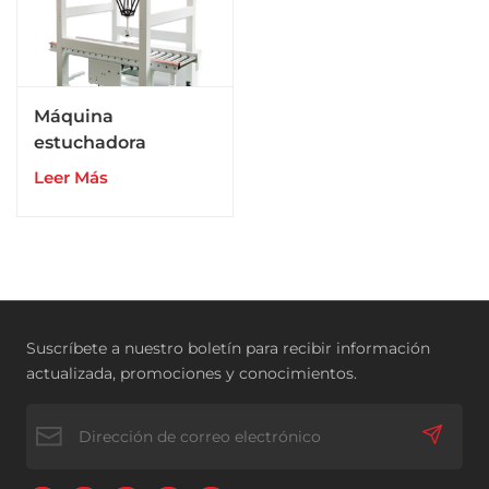
Máquina
estuchadora
manual Spider para
Leer Más
bolsas de cartón
para embalaje
secundario
Suscríbete a nuestro boletín para recibir información
actualizada, promociones y conocimientos.