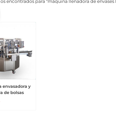
dos encontrados para "máquina llenadora de envases 
 envasadora y
a de bolsas
 con cierre
s
icado para