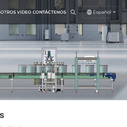
SOTROS
VIDEO
CONTÁCTENOS
Español
español
English
русский
S