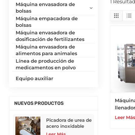
1 Resulta
Máquina envasadora de
bolsas
Máquina empacadora de
bolsas
Máquina envasadora de
dosificación de fertilizantes
Máquina envasadora de
alimentos para animales
Línea de producción de
medicamentos en polvo
Equipo auxiliar
Máquina
NUEVOS PRODUCTOS
llenador
doypack
Leer Má
Picadora de urea de
prefabr
acero inoxidable
líquidos
304
Leer Más