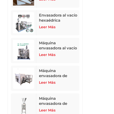
Envasadora al vacío
hexaédrica
totalmente
Leer Más
automática ZB-
500N2
Máquina
envasadora al vacío
hexaédrica
Leer Más
totalmente
automática
Máquina
envasadora de
alimento para
Leer Más
animales
totalmente
automática de 10 a
Máquina
50 kg
envasadora de
leche en polvo,
Leer Más
fertilizante en polvo