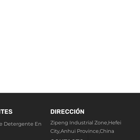
NTES
DIRECCIÓN
Zipeng Industrial Zone,Hefei
e Detergente En
City,Anhui Province,China