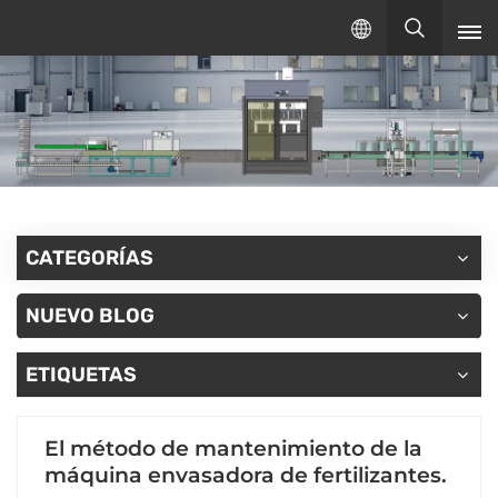
Español
español
English
русский
CATEGORÍAS
NUEVO BLOG
ETIQUETAS
El método de mantenimiento de la
máquina envasadora de fertilizantes.