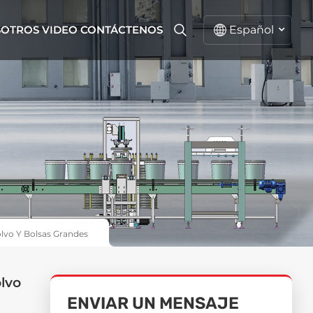
SOTROS
VIDEO
CONTÁCTENOS
Español
español
English
русский
lvo Y Bolsas Grandes
lvo
ENVIAR UN MENSAJE