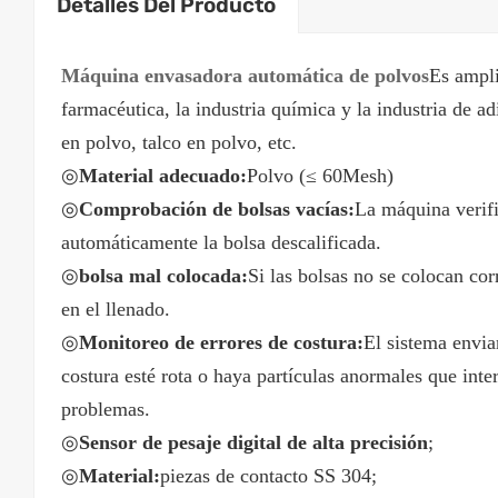
Detalles Del Producto
Máquina envasadora automática de polvos
Es ampli
farmacéutica, la industria química y la industria de a
en polvo, talco en polvo, etc.
◎
Material adecuado:
Polvo (≤ 60Mesh)
◎
Comprobación de bolsas vacías:
La máquina verifi
automáticamente la bolsa descalificada.
◎
bolsa mal colocada:
Si las bolsas no se colocan cor
en el llenado.
◎
Monitoreo de errores de costura:
El sistema enviar
costura esté rota o haya partículas anormales que inte
problemas.
◎
Sensor de pesaje digital de alta precisión
;
◎
Material:
piezas de contacto SS 304;